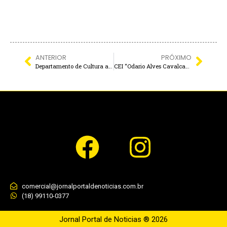
ANTERIOR
PRÓXIMO
Departamento de Cultura abre inscrições para cursos gratuitos de DANÇA e TEATRO em Ilha Solteira
CEI “Odario Alves Cavalcante”, de Guaraçaí, SERÁ 100% CLIMATIZADA
comercial@jornalportaldenoticias.com.br
(18) 99110-0377
Jornal Portal de Noticias ® 2026