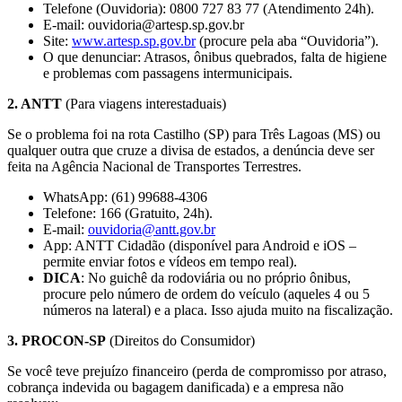
Telefone (Ouvidoria): 0800 727 83 77 (Atendimento 24h).
E-mail: ouvidoria@artesp.sp.gov.br
Site:
www.artesp.sp.gov.br
(procure pela aba “Ouvidoria”).
O que denunciar: Atrasos, ônibus quebrados, falta de higiene
e problemas com passagens intermunicipais.
2. ANTT
(Para viagens interestaduais)
Se o problema foi na rota Castilho (SP) para Três Lagoas (MS) ou
qualquer outra que cruze a divisa de estados, a denúncia deve ser
feita na Agência Nacional de Transportes Terrestres.
WhatsApp: (61) 99688-4306
Telefone: 166 (Gratuito, 24h).
E-mail:
ouvidoria@antt.gov.br
App: ANTT Cidadão (disponível para Android e iOS –
permite enviar fotos e vídeos em tempo real).
DICA
: No guichê da rodoviária ou no próprio ônibus,
procure pelo número de ordem do veículo (aqueles 4 ou 5
números na lateral) e a placa. Isso ajuda muito na fiscalização.
3. PROCON-SP
(Direitos do Consumidor)
Se você teve prejuízo financeiro (perda de compromisso por atraso,
cobrança indevida ou bagagem danificada) e a empresa não