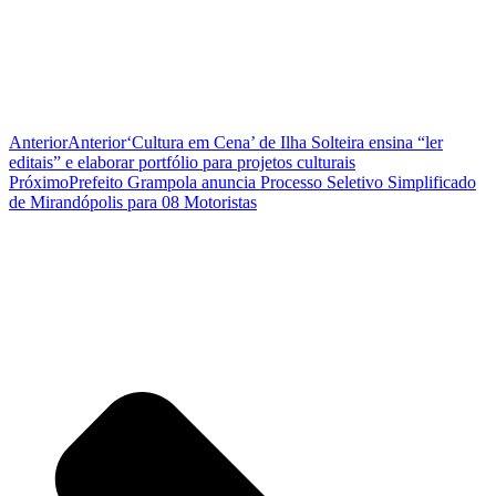
Anterior
Anterior
‘Cultura em Cena’ de Ilha Solteira ensina “ler
editais” e elaborar portfólio para projetos culturais
Próximo
Prefeito Grampola anuncia Processo Seletivo Simplificado
de Mirandópolis para 08 Motoristas