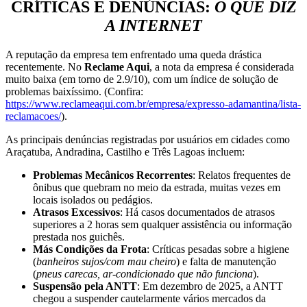
CRÍTICAS E DENÚNCIAS:
O QUE DIZ
A INTERNET
A reputação da empresa tem enfrentado uma queda drástica
recentemente. No
Reclame Aqui
, a nota da empresa é considerada
muito baixa (em torno de 2.9/10), com um índice de solução de
problemas baixíssimo. (Confira:
https://www.reclameaqui.com.br/empresa/expresso-adamantina/lista-
reclamacoes/
).
As principais denúncias registradas por usuários em cidades como
Araçatuba, Andradina, Castilho e Três Lagoas incluem:
Problemas Mecânicos Recorrentes
: Relatos frequentes de
ônibus que quebram no meio da estrada, muitas vezes em
locais isolados ou pedágios.
Atrasos Excessivos
: Há casos documentados de atrasos
superiores a 2 horas sem qualquer assistência ou informação
prestada nos guichês.
Más Condições da Frota
: Críticas pesadas sobre a higiene
(
banheiros sujos/com mau cheiro
) e falta de manutenção
(
pneus carecas, ar-condicionado que não funciona
).
Suspensão pela ANTT
: Em dezembro de 2025, a ANTT
chegou a suspender cautelarmente vários mercados da