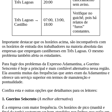
Três Lagoas
20:00
sem aviso.
Verifique no
guichê, pois há
Três Lagoas →
07:00, 13:00,
relatos de
Castilho
18:00
“furos”
constantes.
Importante destacar que os horários acima, são incompatíveis com
os horários de entrada dos trabalhadores na maioria absoluta das
empresas que empregam castilhenses em Três Lagoas. O mesmo
problema também afeta os estudantes.
Para fugir dos problemas da Expresso Adamantina, a Guerino
Seiscento é hoje a principal e mais confiável alternativa nessa região.
Ela assumiu muitas das frequências que antes eram da Adamantina e
oferece um serviço superior em termos de manutenção e
pontualidade.
Confira esta e outras opções que detalhamos para os leitores:
1. Guerino Seiscento
(
A melhor alternativa
)
É a empresa com maior frequência. Os horários de pico (manhã e
final da tarde) costumam ser bem atendidos por ônibus que estão em