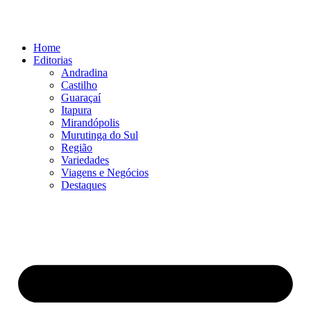
Ir
para
o
Home
conteúdo
Editorias
Andradina
Castilho
Guaraçaí
Itapura
Mirandópolis
Murutinga do Sul
Região
Variedades
Viagens e Negócios
Destaques