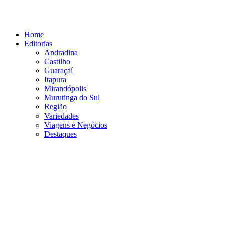
Ir
para
o
Home
conteúdo
Editorias
Andradina
Castilho
Guaraçaí
Itapura
Mirandópolis
Murutinga do Sul
Região
Variedades
Viagens e Negócios
Destaques