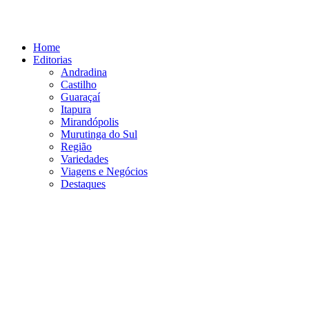
Ir
para
o
Home
conteúdo
Editorias
Andradina
Castilho
Guaraçaí
Itapura
Mirandópolis
Murutinga do Sul
Região
Variedades
Viagens e Negócios
Destaques