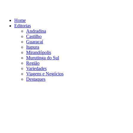
Ir
para
o
Home
conteúdo
Editorias
Andradina
Castilho
Guaraçaí
Itapura
Mirandópolis
Murutinga do Sul
Região
Variedades
Viagens e Negócios
Destaques