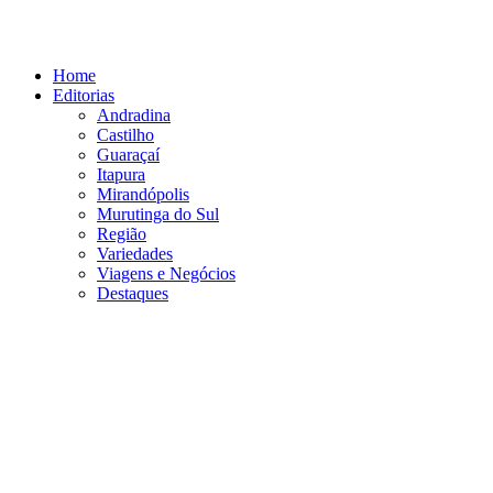
Ir
para
o
Home
conteúdo
Editorias
Andradina
Castilho
Guaraçaí
Itapura
Mirandópolis
Murutinga do Sul
Região
Variedades
Viagens e Negócios
Destaques