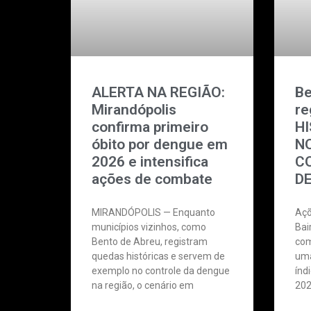
ALERTA NA REGIÃO:
Be
Mirandópolis
re
confirma primeiro
HI
óbito por dengue em
N
2026 e intensifica
C
ações de combate
D
MIRANDÓPOLIS — Enquanto
Açõ
municípios vizinhos, como
Bai
Bento de Abreu, registram
com
quedas históricas e servem de
uma
exemplo no controle da dengue
índ
na região, o cenário em
202