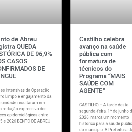
nto de Abreu
Castilho celebra
gistra QUEDA
avanço na saúde
STÓRICA DE 96,9%
pública com
OS CASOS
formatura de
ONFIRMADOS DE
técnicos do
ENGUE
Programa “MAIS
SAÚDE COM
AGENTE”
es intensivas da Operação
rro Limpo e engajamento da
unidade resultaram em
CASTILHO – A tarde desta
 redução expressiva dos
segunda-feira, 1º de junho 
ices epidemiológicos entre
2026, marca um momento
5 e 2026 BENTO DE ABREU
histórico para a saúde públi
do município. A Prefeitura d