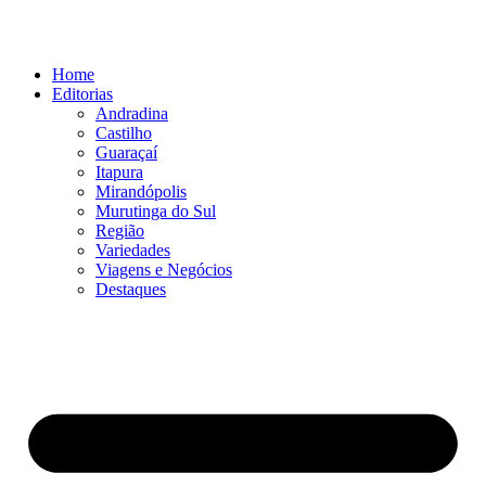
Ir
para
o
Home
conteúdo
Editorias
Andradina
Castilho
Guaraçaí
Itapura
Mirandópolis
Murutinga do Sul
Região
Variedades
Viagens e Negócios
Destaques