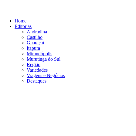
Ir
para
o
Home
conteúdo
Editorias
Andradina
Castilho
Guaraçaí
Itapura
Mirandópolis
Murutinga do Sul
Região
Variedades
Viagens e Negócios
Destaques