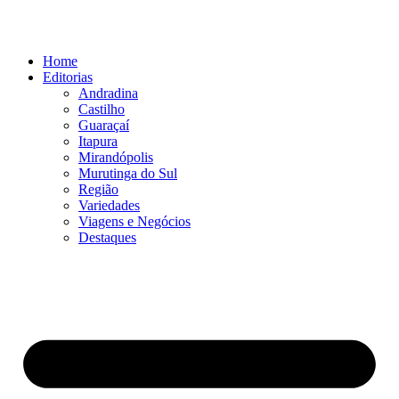
Ir
para
o
Home
conteúdo
Editorias
Andradina
Castilho
Guaraçaí
Itapura
Mirandópolis
Murutinga do Sul
Região
Variedades
Viagens e Negócios
Destaques