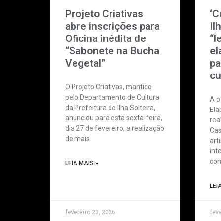
Projeto Criativas
‘C
abre inscrições para
Il
Oficina inédita de
“l
“Sabonete na Bucha
el
Vegetal”
pa
cu
O Projeto Criativas, mantido
pelo Departamento de Cultura
A of
da Prefeitura de Ilha Solteira,
Ela
anunciou para esta sexta-feira,
rea
dia 27 de fevereiro, a realização
Cas
de mais
art
int
con
LEIA MAIS »
LEI
fevereiro 23, 2026
feve