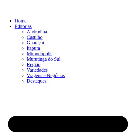
Ir
para
o
Home
conteúdo
Editorias
Andradina
Castilho
Guaraçaí
Itapura
Mirandópolis
Murutinga do Sul
Região
Variedades
Viagens e Negócios
Destaques