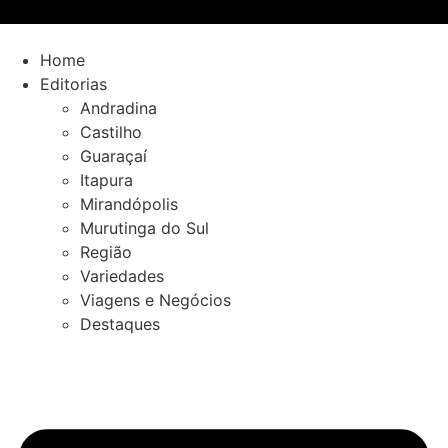
Ir
para
o
Home
conteúdo
Editorias
Andradina
Castilho
Guaraçaí
Itapura
Mirandópolis
Murutinga do Sul
Região
Variedades
Viagens e Negócios
Destaques