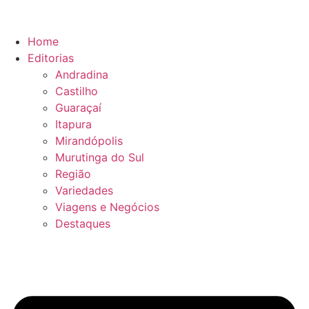
Ir
para
o
Home
conteúdo
Editorias
Andradina
Castilho
Guaraçaí
Itapura
Mirandópolis
Murutinga do Sul
Região
Variedades
Viagens e Negócios
Destaques