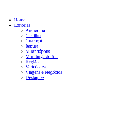
Ir
para
o
Home
conteúdo
Editorias
Andradina
Castilho
Guaraçaí
Itapura
Mirandópolis
Murutinga do Sul
Região
Variedades
Viagens e Negócios
Destaques