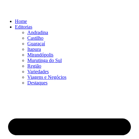
Ir
para
o
Home
conteúdo
Editorias
Andradina
Castilho
Guaraçaí
Itapura
Mirandópolis
Murutinga do Sul
Região
Variedades
Viagens e Negócios
Destaques