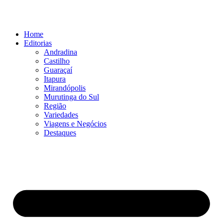
Ir
para
o
Home
conteúdo
Editorias
Andradina
Castilho
Guaraçaí
Itapura
Mirandópolis
Murutinga do Sul
Região
Variedades
Viagens e Negócios
Destaques