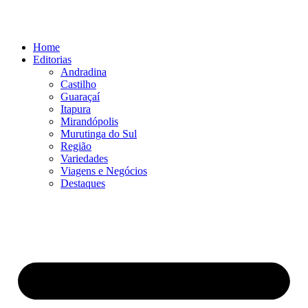
Ir
para
o
Home
conteúdo
Editorias
Andradina
Castilho
Guaraçaí
Itapura
Mirandópolis
Murutinga do Sul
Região
Variedades
Viagens e Negócios
Destaques