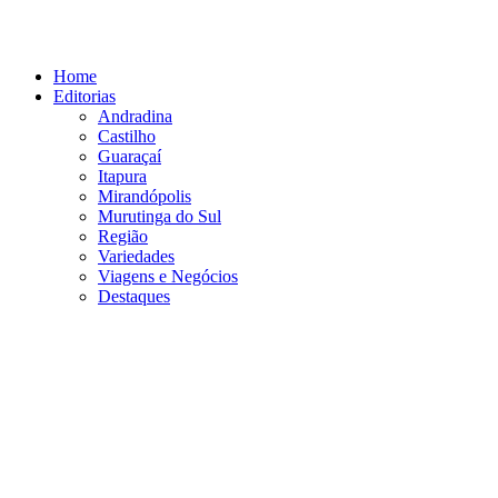
Ir
para
o
Home
conteúdo
Editorias
Andradina
Castilho
Guaraçaí
Itapura
Mirandópolis
Murutinga do Sul
Região
Variedades
Viagens e Negócios
Destaques