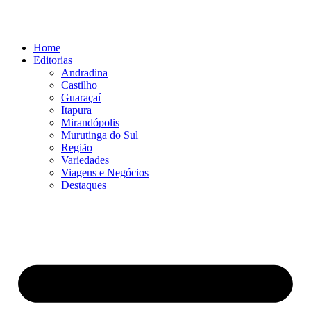
Ir
para
o
Home
conteúdo
Editorias
Andradina
Castilho
Guaraçaí
Itapura
Mirandópolis
Murutinga do Sul
Região
Variedades
Viagens e Negócios
Destaques