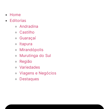
Ir
para
o
Home
conteúdo
Editorias
Andradina
Castilho
Guaraçaí
Itapura
Mirandópolis
Murutinga do Sul
Região
Variedades
Viagens e Negócios
Destaques