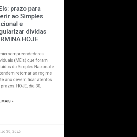
Is: prazo para
erir ao Simples
cional e
gularizar dívidas
ERMINA HOJE
microempreendedores
ividuais (MEIs) que foram
luídos do Simples Nacional e
tendem retornar ao regime
te ano devem ficar atentos
 prazos. HOJE, dia 30,
A MAIS »
iro 30, 2026