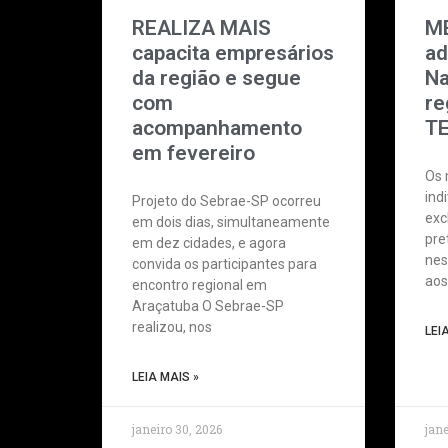
REALIZA MAIS
ME
capacita empresários
ad
da região e segue
Na
com
re
acompanhamento
T
em fevereiro
Os 
ind
Projeto do Sebrae-SP ocorreu
exc
em dois dias, simultaneamente
pre
em dez cidades, e agora
nes
convida os participantes para
aos
encontro regional em
Araçatuba O Sebrae-SP
realizou, nos
LEI
LEIA MAIS »
janeiro 30, 2026
jane