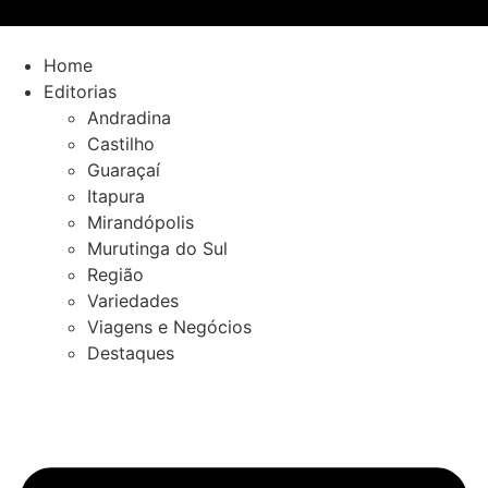
Ir
para
o
Home
conteúdo
Editorias
Andradina
Castilho
Guaraçaí
Itapura
Mirandópolis
Murutinga do Sul
Região
Variedades
Viagens e Negócios
Destaques