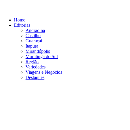
Ir
para
o
Home
conteúdo
Editorias
Andradina
Castilho
Guaraçaí
Itapura
Mirandópolis
Murutinga do Sul
Região
Variedades
Viagens e Negócios
Destaques