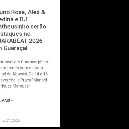
uno Rosa, Alex &
dina e DJ
theusinho serão
staques no
UARABEAT 2026
 Guaraçaí
arnaval em Guaraçaí já tem
a marcada para agitar a
ital do Abacaxi. De 14 a 16
fevereiro, a Praça “Manoel
rigues Marques”
A MAIS »
iro 27, 2026