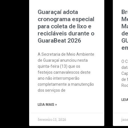
Guaraçaí adota
Br
cronograma especial
Me
para coleta de lixo e
Ma
recicláveis durante o
de
GuaraBeat 2026
G
em
A Secretaria de Meio Ambiente
de Guaraçaí anunciou nesta
O C
quinta-feira (13) que os
dat
festejos carnavalescos deste
Cap
ano não interromperão
de 
completamente a manutenção
Rod
dos serviços de
LEI
LEIA MAIS »
fevereiro 13, 2026
jane