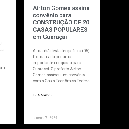
Airton Gomes assina
convênio para
CONSTRUÇÃO DE 20
CASAS POPULARES
em Guaraçaí
U
da
A manhã desta terça-feira (06)
foi marcada por uma
importante conquista para
 um
Guaraçaí. O prefeito Airton
Gomes assinou um convênio
com a Caixa Econômica Federal
LEIA MAIS »
janeiro 7, 2026