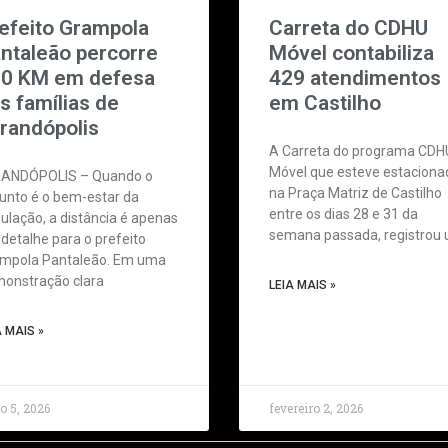
efeito Grampola
Carreta do CDHU
ntaleão percorre
Móvel contabiliza
0 KM em defesa
429 atendimentos
s famílias de
em Castilho
randópolis
A Carreta do programa CDH
Móvel que esteve estaciona
ANDÓPOLIS – Quando o
na Praça Matriz de Castilho
unto é o bem-estar da
entre os dias 28 e 31 da
ulação, a distância é apenas
semana passada, registrou
detalhe para o prefeito
mpola Pantaleão. Em uma
onstração clara
LEIA MAIS »
A MAIS »
o 5, 2026
fevereiro 2, 2026