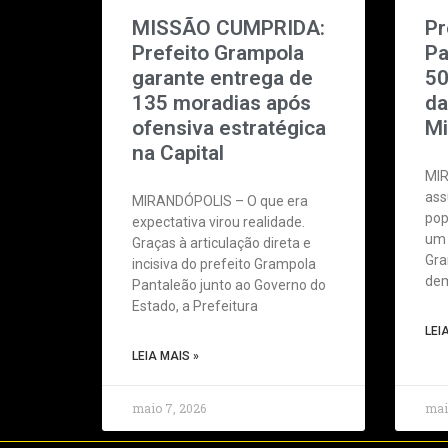
MISSÃO CUMPRIDA:
Pr
Prefeito Grampola
Pa
garante entrega de
50
135 moradias após
da
ofensiva estratégica
Mi
na Capital
MIR
ass
MIRANDÓPOLIS – O que era
pop
expectativa virou realidade.
um 
Graças à articulação direta e
Gra
incisiva do prefeito Grampola
dem
Pantaleão junto ao Governo do
Estado, a Prefeitura
LEI
LEIA MAIS »
maio 7, 2026
mai