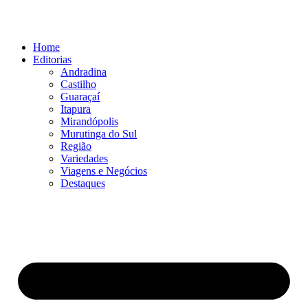
Ir
para
o
Home
conteúdo
Editorias
Andradina
Castilho
Guaraçaí
Itapura
Mirandópolis
Murutinga do Sul
Região
Variedades
Viagens e Negócios
Destaques