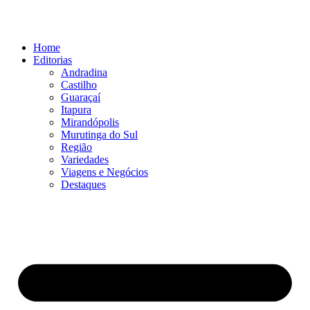
Ir
para
o
Home
conteúdo
Editorias
Andradina
Castilho
Guaraçaí
Itapura
Mirandópolis
Murutinga do Sul
Região
Variedades
Viagens e Negócios
Destaques