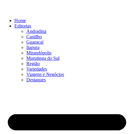
Ir
para
o
Home
conteúdo
Editorias
Andradina
Castilho
Guaraçaí
Itapura
Mirandópolis
Murutinga do Sul
Região
Variedades
Viagens e Negócios
Destaques