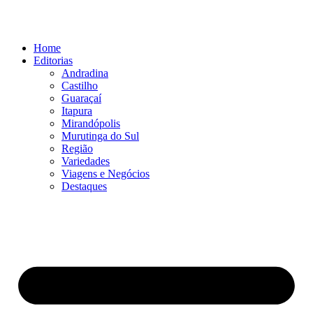
Ir
para
o
Home
conteúdo
Editorias
Andradina
Castilho
Guaraçaí
Itapura
Mirandópolis
Murutinga do Sul
Região
Variedades
Viagens e Negócios
Destaques