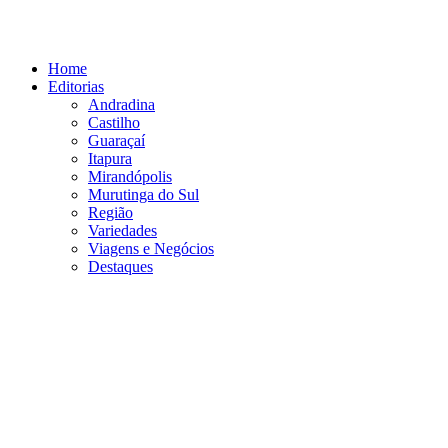
Ir
para
o
Home
conteúdo
Editorias
Andradina
Castilho
Guaraçaí
Itapura
Mirandópolis
Murutinga do Sul
Região
Variedades
Viagens e Negócios
Destaques