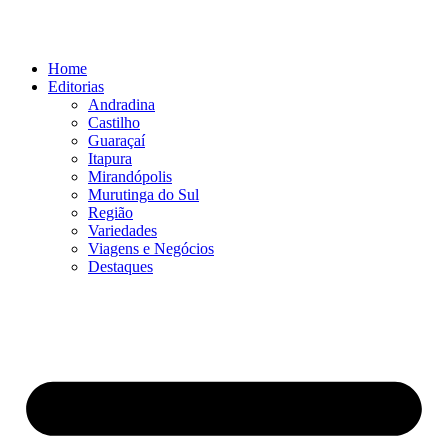
Ir
para
o
Home
conteúdo
Editorias
Andradina
Castilho
Guaraçaí
Itapura
Mirandópolis
Murutinga do Sul
Região
Variedades
Viagens e Negócios
Destaques