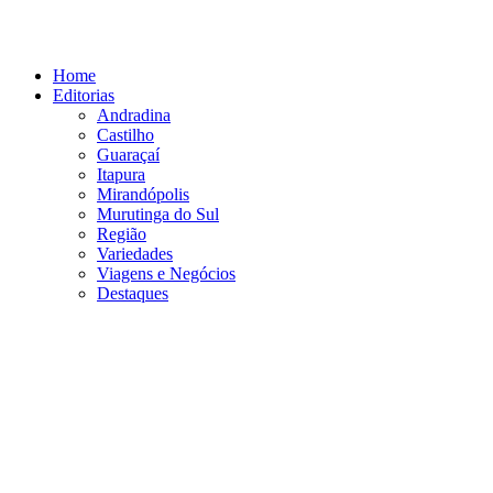
Ir
para
o
Home
conteúdo
Editorias
Andradina
Castilho
Guaraçaí
Itapura
Mirandópolis
Murutinga do Sul
Região
Variedades
Viagens e Negócios
Destaques