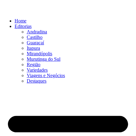
Ir
para
o
Home
conteúdo
Editorias
Andradina
Castilho
Guaraçaí
Itapura
Mirandópolis
Murutinga do Sul
Região
Variedades
Viagens e Negócios
Destaques