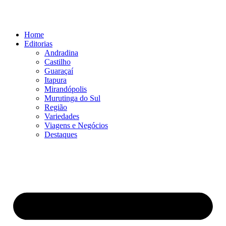
Ir
para
o
Home
conteúdo
Editorias
Andradina
Castilho
Guaraçaí
Itapura
Mirandópolis
Murutinga do Sul
Região
Variedades
Viagens e Negócios
Destaques