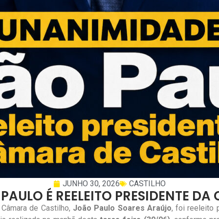
JUNHO 30, 2026
CASTILHO
PAULO É REELEITO PRESIDENTE DA
 Câmara de Castilho,
João Paulo Soares Araújo
, foi reeleit