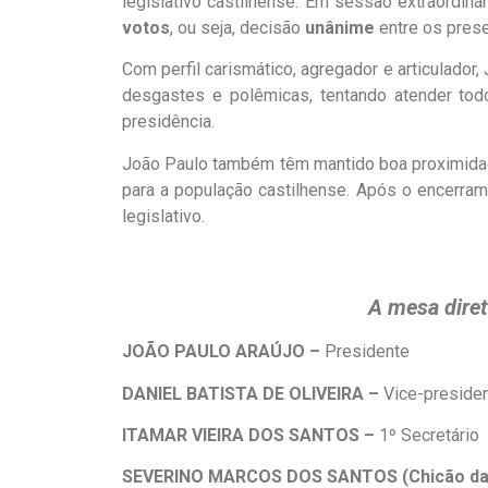
legislativo castilhense. Em sessão extraordiná
votos
, ou seja, decisão
unânime
entre os prese
Com perfil carismático, agregador e articulador
desgastes e polêmicas, tentando atender tod
presidência.
João Paulo também têm mantido boa proximidade
para a população castilhense. Após o encerra
legislativo.
A mesa diret
JOÃO PAULO ARAÚJO
–
Presidente
DANIEL BATISTA DE OLIVEIRA
–
Vice-preside
ITAMAR VIEIRA DOS SANTOS
–
1º Secretário
SEVERINO MARCOS DOS SANTOS
(
Chicão d