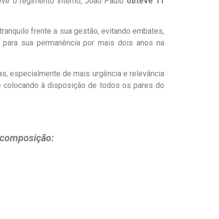
evê o regimento interno, João Paulo
obteve 11
tranquilo frente a sua gestão, evitando embates,
e para sua permanência por mais dois anos na
s, especialmente de mais urgência e relevância
e colocando à disposição de todos os pares do
e composição: