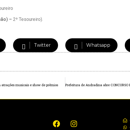
oureiro
hão
) –
2º Tesoureiro).
Twitter
Whatsapp
 atrações musicais e show de prêmios