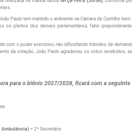
ria realizada na manhã desta
terça-feira (30/06)
, conforme pr
ntes.
, João Paulo tem mantido o ambiente na Câmara de Castilho bem 
os os pleitos dos demais parlamentares, fator preponderant
 com o poder executivo, não dificultando trâmites de demanda
mento da votação, João Paulo agradeceu os votos recebidos, s
ora para o biênio 2027/2028, ficará com a seguint
nte
a
A
mbulância
) –
2º Secretário