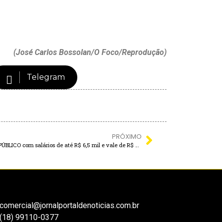
(José Carlos Bossolan/O Foco/Reprodução)
Telegram
PRÓXIMO
Prefeitura de Andradina abre CONCURSO PÚBLICO com salários de até R$ 6,5 mil e vale de R$ 800!
comercial@jornalportaldenoticias.com.br
(18) 99110-0377