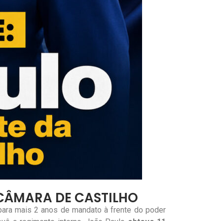
 CÂMARA DE CASTILHO
o para mais 2 anos de mandato à frente do poder