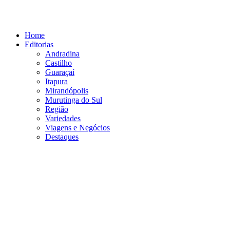
Ir
para
o
Home
conteúdo
Editorias
Andradina
Castilho
Guaraçaí
Itapura
Mirandópolis
Murutinga do Sul
Região
Variedades
Viagens e Negócios
Destaques