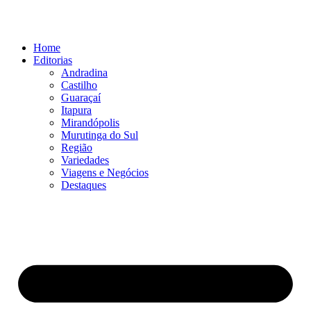
Ir
para
o
Home
conteúdo
Editorias
Andradina
Castilho
Guaraçaí
Itapura
Mirandópolis
Murutinga do Sul
Região
Variedades
Viagens e Negócios
Destaques