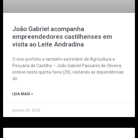
João Gabriel acompanha
empreendedores castilhenses em
visita ao Leite Andradina
O vice-prefeito e também secretário de Agricultura e
Pecuária de Castilho – João Gabriel Passarini de Oliveira,
esteve nesta quinta-feira (29), visitando as dependências
do
LEIA MAIS »
janeiro 30, 2026