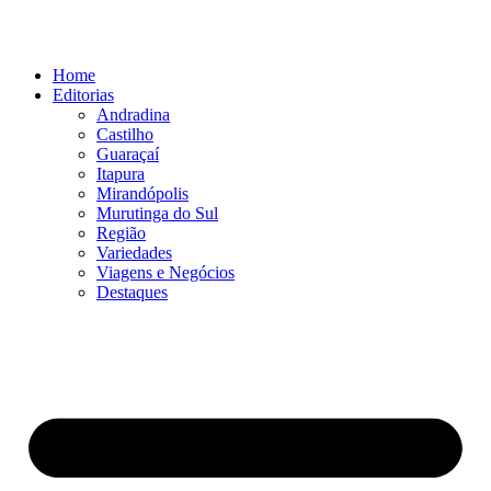
Ir
para
o
Home
conteúdo
Editorias
Andradina
Castilho
Guaraçaí
Itapura
Mirandópolis
Murutinga do Sul
Região
Variedades
Viagens e Negócios
Destaques