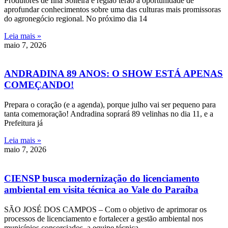
Produtores de Ilha Solteira e região terão a oportunidade de
aprofundar conhecimentos sobre uma das culturas mais promissoras
do agronegócio regional. No próximo dia 14
Leia mais »
maio 7, 2026
ANDRADINA 89 ANOS: O SHOW ESTÁ APENAS
COMEÇANDO!
Prepara o coração (e a agenda), porque julho vai ser pequeno para
tanta comemoração! Andradina soprará 89 velinhas no dia 11, e a
Prefeitura já
Leia mais »
maio 7, 2026
CIENSP busca modernização do licenciamento
ambiental em visita técnica ao Vale do Paraíba
SÃO JOSÉ DOS CAMPOS – Com o objetivo de aprimorar os
processos de licenciamento e fortalecer a gestão ambiental nos
municípios consorciados, a equipe técnica