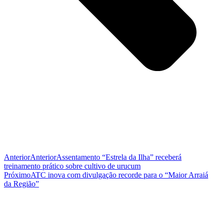
Anterior
Anterior
Assentamento “Estrela da Ilha” receberá
treinamento prático sobre cultivo de urucum
Próximo
ATC inova com divulgação recorde para o “Maior Arraiá
da Região”