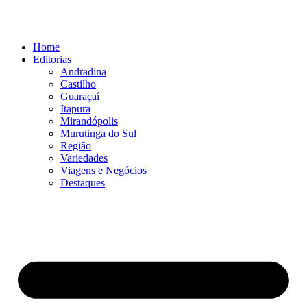
Ir
para
o
Home
conteúdo
Editorias
Andradina
Castilho
Guaraçaí
Itapura
Mirandópolis
Murutinga do Sul
Região
Variedades
Viagens e Negócios
Destaques