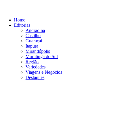
Ir
para
o
Home
conteúdo
Editorias
Andradina
Castilho
Guaraçaí
Itapura
Mirandópolis
Murutinga do Sul
Região
Variedades
Viagens e Negócios
Destaques