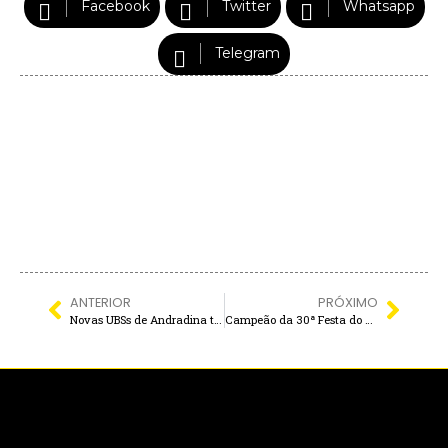
Facebook
Twitter
Whatsapp
Telegram
ANTERIOR
PRÓXIMO
Novas UBSs de Andradina terão capacidade para atender o equivalente a três vezes a população de Guaraçaí
Campeão da 30ª Festa do Peão de Castilho é de Nova Independência!