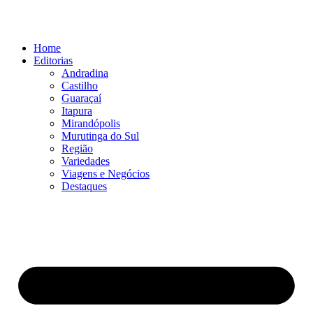
Ir
para
o
Home
conteúdo
Editorias
Andradina
Castilho
Guaraçaí
Itapura
Mirandópolis
Murutinga do Sul
Região
Variedades
Viagens e Negócios
Destaques