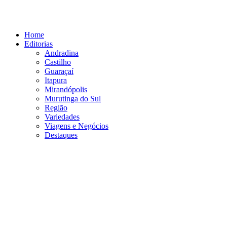
Ir
para
o
Home
conteúdo
Editorias
Andradina
Castilho
Guaraçaí
Itapura
Mirandópolis
Murutinga do Sul
Região
Variedades
Viagens e Negócios
Destaques