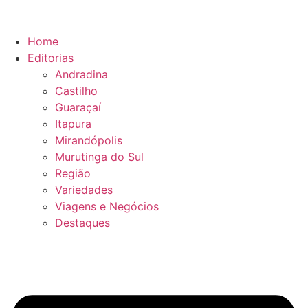
Ir
para
o
Home
conteúdo
Editorias
Andradina
Castilho
Guaraçaí
Itapura
Mirandópolis
Murutinga do Sul
Região
Variedades
Viagens e Negócios
Destaques