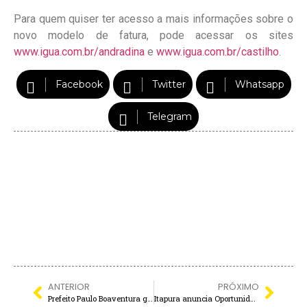
Para quem quiser ter acesso a mais informações sobre o
novo modelo de fatura, pode acessar os sites
www.igua.com.br/andradina
e
www.igua.com.br/castilho
.
Facebook
Twitter
Whatsapp
Telegram
ANTERIOR
PRÓXIMO
Prefeito Paulo Boaventura garante entrega de kits escolares na 1ª semana do ano letivo
Itapura anuncia Oportunidade de Emprego com renda que pode ultrapassar R$ 5 mil