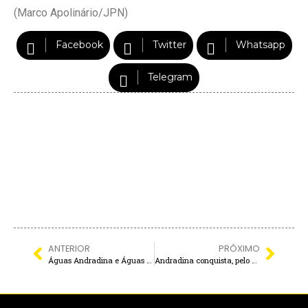
(Marco Apolinário/JPN)
Facebook
Twitter
Whatsapp
Telegram
ANTERIOR
PRÓXIMO
Águas Andradina e Águas Castilho esclarecem dúvidas sobre o novo modelo da fatura de água
Andradina conquista, pelo 2º ano consecutivo, o SELO OURO no Compromisso Nacional com a Alfabetização