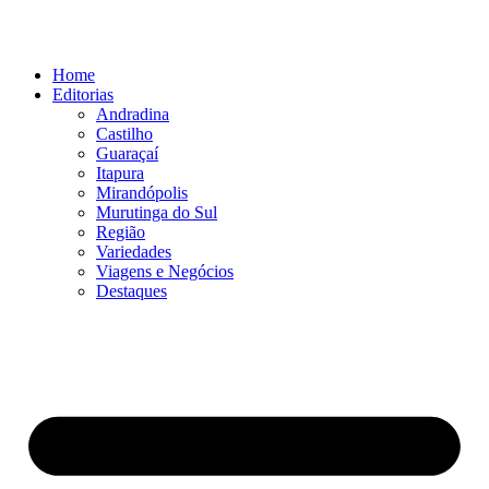
Ir
para
o
Home
conteúdo
Editorias
Andradina
Castilho
Guaraçaí
Itapura
Mirandópolis
Murutinga do Sul
Região
Variedades
Viagens e Negócios
Destaques