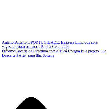
Anterior
Anterior
OPORTUNIDADE: Empresa Limpidoz abre
vagas temporárias para a Parada Geral 2026
Próximo
Parceria da Prefeitura com a Tijoá Energia leva projeto “Do
Descarte à Arte” para Ilha Solteira