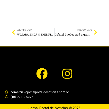
ANTERIOR
PRÓXIMO
VALPARAÍSO DÁ O EXEMPLO: Força-tarefa une prefeitura e teles para dar fim ao caos dos fios inservíveis e apagões
Gabriel Guedes será a grande atração do 22º FESTIVAL GOSPEL DE ILHA SOLTEIRA; Inscrições terminam HOJE
comercial@jornalportaldenoticias.com.br
(18) 99110-0377
Jornal Portal de Noticias ® 2026